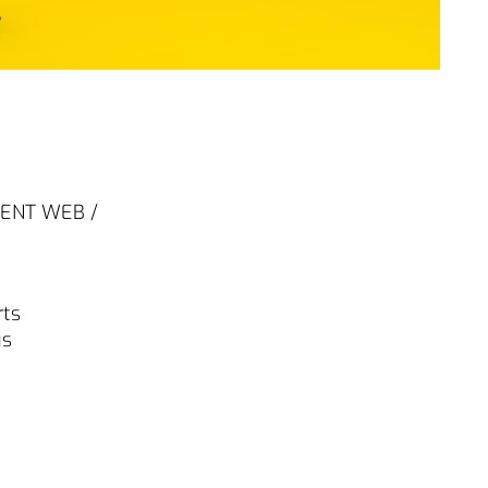
MENT WEB /
rts
us