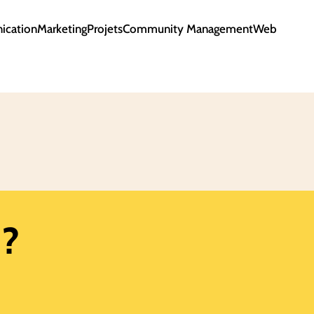
cation
Marketing
Projets
Community Management
Web
 ?