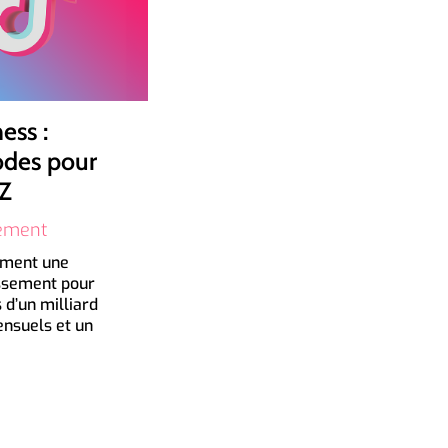
ess :
odes pour
 Z
ement
lement une
issement pour
 d’un milliard
ensuels et un