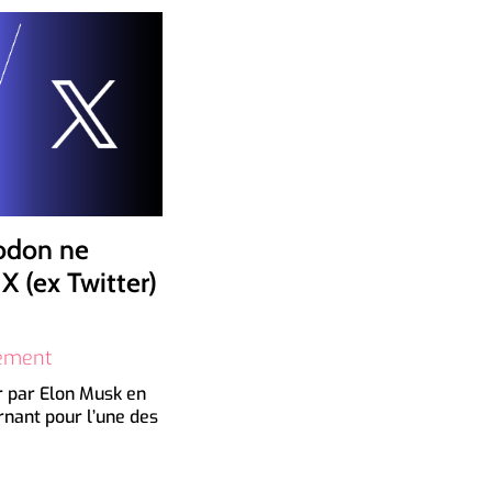
odon ne
X (ex Twitter)
ement
r
par
Elon Musk
en
nant pour l’une des