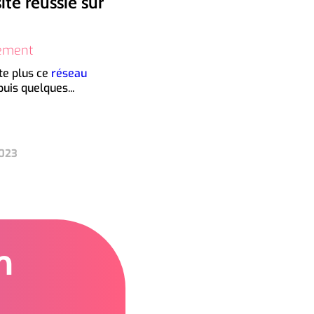
ite réussie sur
ement
te plus ce
réseau
uis quelques...
2023
m