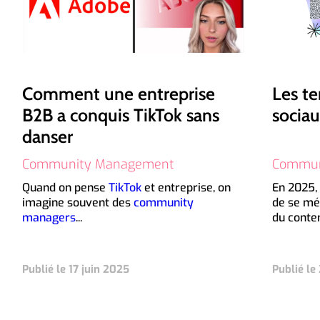
Comment une entreprise
Les t
B2B a conquis TikTok sans
socia
danser
Community Management
Commun
Quand on pense
TikTok
et entreprise, on
En 2025,
imagine souvent des
community
de se mé
managers
...
du conten
Publié le 17 juin 2025
Publié le