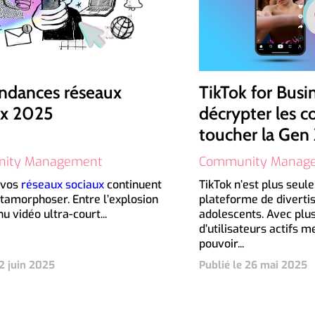
endances réseaux
TikTok for Busin
ux 2025
décrypter les c
toucher la Gen
ity Management
Community Manag
 vos
réseaux sociaux
continuent
TikTok n’est plus seu
tamorphoser. Entre l’explosion
plateforme de divert
u vidéo ultra-court...
adolescents. Avec plus
d’utilisateurs actifs m
pouvoir...
 2 juin 2025
Publié le 26 mai 2025