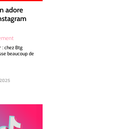
n adore
Instagram
ement
 : chez Btg
sse beaucoup de
 2025