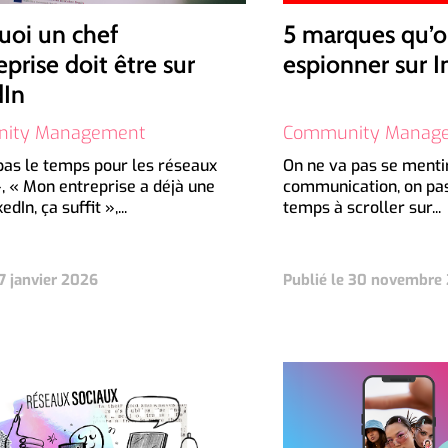
uoi un chef
5 marques qu’o
eprise doit être sur
espionner sur 
dIn
ity Management
Community Manag
 pas le temps pour les réseaux
On ne va pas se mentir
, « Mon entreprise a déjà une
communication, on pa
dIn, ça suffit »,...
temps à scroller sur...
 7 janvier 2026
Publié le 30 novembre