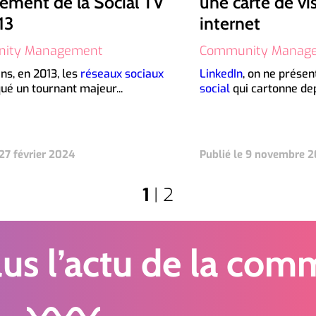
ement de la Social TV
une carte de vis
13
internet
ity Management
Community Manag
 ans, en 2013, les
réseaux sociaux
LinkedIn
, on ne présen
ué un tournant majeur...
social
qui cartonne dep
 27 février 2024
Publié le 9 novembre 
1
|
2
us l’actu de la com