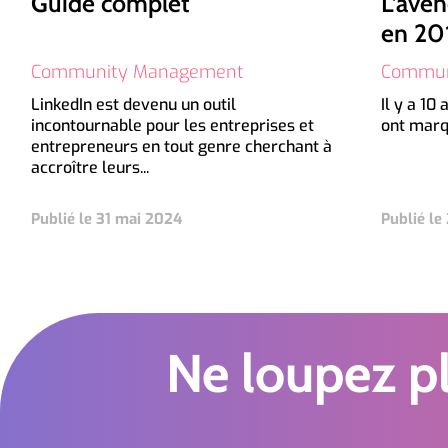
Guide complet
L’avèn
en 20
Community Management
Commun
LinkedIn est devenu un outil
Il y a 10
incontournable pour les entreprises et
ont marq
entrepreneurs en tout genre cherchant à
accroître leurs...
Publié le 31 mai 2024
Publié le
Ne loupez pl