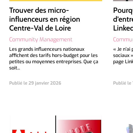
Trouver des micro-
Pourq
influenceurs en région
d’entr
Centre-Val de Loire
Linke
Community Management
Commun
Les grands influenceurs nationaux
« Je n’ai
affichent des tarifs hors-budget pour les
sociaux »
petites ou moyennes entreprises. Que ça
page Linke
soit...
Publié le 29 janvier 2026
Publié le