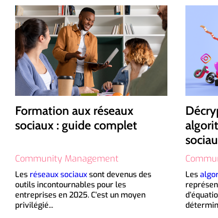
Formation aux réseaux
Décryp
sociaux : guide complet
algori
socia
Community Management
Commun
Les
réseaux sociaux
sont devenus des
Les
algo
outils
incontournables pour les
représen
entreprises en 2025.
C’est un moyen
d’équatio
privilégié...
détermine