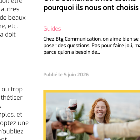
oit être
pourquoi ils nous ont choisis
 autres
r de beaux
e, etc.
Guides
a doit
Chez Btg Communication, on aime bien se
poser des questions. Pas pour faire joli, m
parce qu’on a besoin de...
Publié le 5 juin 2026
 ou trop
nthétiser
s
ples, et
doptez une
’oubliez
ent