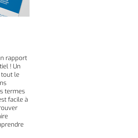
un rapport
tiel ! Un
 tout le
ans
es termes
st facile à
trouver
ire
omprendre