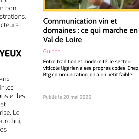
un bon
strations,
Communication vin et
ecteurs
domaines : ce qui marche en
Val de Loire
Guides
UYEUX
Entre tradition et modernité, le secteur
viticole ligérien a ses propres codes. Chez
Btg communication, on a un petit faible...
 aux
r les
ns et les
Publié le 20 mai 2026
et
rise. Le
urd’hui,
vos