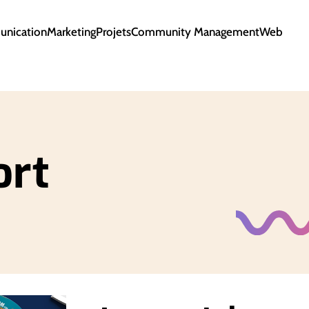
nication
Marketing
Projets
Community Management
Web
ort