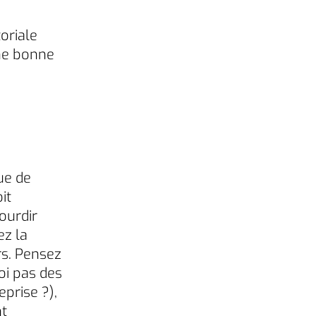
oriale
ne bonne
que de
it
ourdir
ez la
rs. Pensez
oi pas des
prise ?),
nt