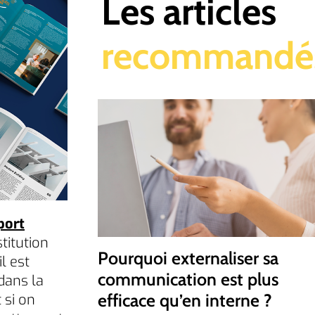
Les articles
recommandé
port
titution
Pourquoi externaliser sa
l est
communication est plus
dans la
efficace qu’en interne ?
 si on