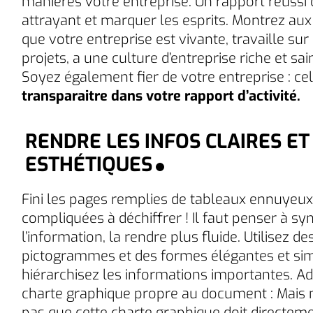
manières votre entreprise. Un rapport réussi d
attrayant et marquer les esprits. Montrez aux
que votre entreprise est vivante, travaille su
projets, a une culture d’entreprise riche et sain
Soyez également fier de votre entreprise : cel
transparaitre dans votre rapport d’activité.
RENDRE LES INFOS CLAIRES ET
ESTHÉTIQUES
Fini les pages remplies de tableaux ennuyeux
compliquées à déchiffrer ! Il faut penser à sy
l’information, la rendre plus fluide. Utilisez de
pictogrammes et des formes élégantes et sim
hiérarchisez les informations importantes. A
charte graphique propre au document : Mais n
pas que cette charte graphique doit directem