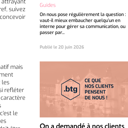
 attrayant
Guides
ref, suivez
On nous pose régulièrement la question :
 concevoir
vaut-il mieux embaucher quelqu’un en
interne pour gérer sa communication, ou
passer par...
Publié le 20 juin 2026
atif mais
lement
 les
i refléter
n caractère
s
c’est le
des
On a demandé à nos clients