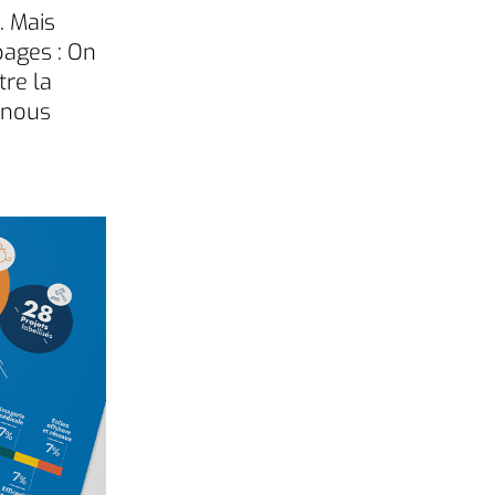
. Mais
pages : On
tre la
 nous