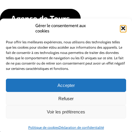
Agence de Tours
Gérer le consentement aux
cookies
Agence de Vannes
Pour offrir les meilleures expériences, nous utilisons des technologies telles
que les cookies pour stocker et/ou accéder aux informations des appareils. Le
fait de consentir à ces technologies nous permettra de traiter des données
telles que le comportement de navigation ou les ID uniques sur ce site. Le fait
de ne pas consentir ou de retirer son consentement peut avoir un effet négatif
sur certaines caractéristiques et fonctions.
Accepter
Refuser
Voir les préférences
© BTG communication
agence de communication visuelle à Tours (37) et Vannes (56)
Mentions légales
Politique de cookies
Déclaration de confidentialité