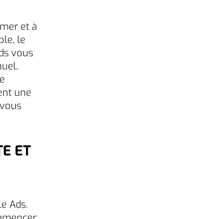
imer et à
le, le
ds vous
uel,
de
ent une
 vous
E ET
e
le Ads.
ommencer