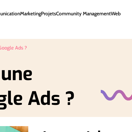
nication
Marketing
Projets
Community Management
Web
Google Ads ?
 une
le Ads ?