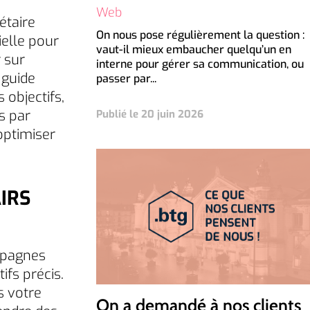
Web
étaire
On nous pose régulièrement la question :
ielle pour
vaut-il mieux embaucher quelqu’un en
 sur
interne pour gérer sa communication, ou
 guide
passer par...
 objectifs,
s par
Publié le 20 juin 2026
 optimiser
IRS
mpagnes
fs précis.
s votre
On a demandé à nos clients