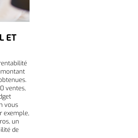
L ET
entabilité
e montant
obtenues.
0 ventes,
dget
en vous
ar exemple,
ros, un
lité de