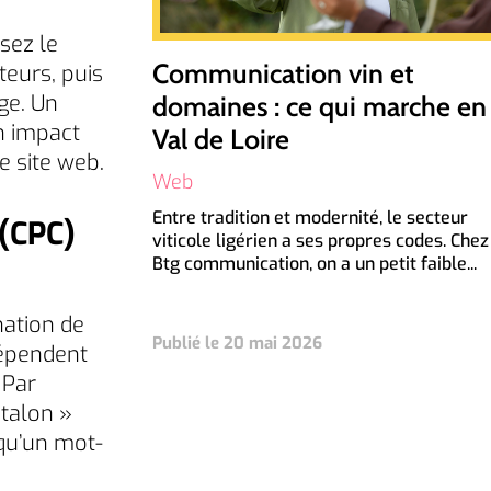
sez le
Communication vin et
eurs, puis
ge. Un
domaines : ce qui marche en
un impact
Val de Loire
e site web.
Web
Entre tradition et modernité, le secteur
(CPC)
viticole ligérien a ses propres codes. Chez
Btg communication, on a un petit faible...
nation de
Publié le 20 mai 2026
dépendent
 Par
talon »
 qu’un mot-