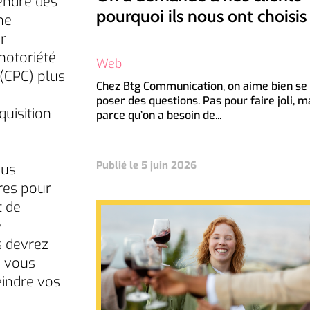
vendre des
pourquoi ils nous ont choisis
he
r
notoriété
Web
 (CPC) plus
Chez Btg Communication, on aime bien se
poser des questions. Pas pour faire joli, m
quisition
parce qu’on a besoin de...
Publié le 5 juin 2026
ous
res pour
t de
e
s devrez
s vous
eindre vos